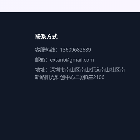
联系方式
客服热线：13609682689
邮箱：extant@gmail.com
地址：深圳市南山区南山街道南山社区南
新路阳光科创中心二期B座2106