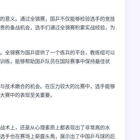
的意义。通过全锦赛，国乒不仅能够检验选手的竞技
贵的备战机会，选手们通过全锦赛积累实战经验，为
。全锦赛为国乒提供了一个练兵的平台，教练组可以
训练，能够帮助国乒队员在国际赛事中保持最佳状
与技术磨合的机会。在压力较大的比赛中，选手能够
大赛中的表现至关重要。
战术上，还是从心理素质上都表现出了非常高的水
选手也在赛场上崭露头角，展示出了中国乒乓球的后