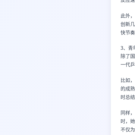
反应速
此外，
创新几
快节奏
3、青
除了国
一代乒
比如，
的成熟
时总结
同样，
时，她
不仅为