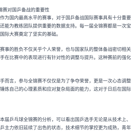
锦赛对国乒备战的重要性
作为国内最高水平的赛事，对于国乒备战国际赛事具有十分重要
还能为教练团队提供重要的数据支持。每一届全锦赛都是一次宝
国际大赛奠定了坚实的基础。
赛事的胜负不仅关乎个人荣誉，也与国家队的整体备战密切相关
手在比赛中的表现进行有针对性的调整与提升。这种赛前的强化
手而言，参与全锦赛不仅仅是为了争夺荣誉，更是一次心态调整
锤炼自己的心理素质和应对复杂局面的能力，这对于日后在国际
本届乒乓球全锦赛的分析，可以看出国乒选手无论是从技术上、
乒主力依旧延续了出色的状态，技术细节的掌控更为成熟，青年