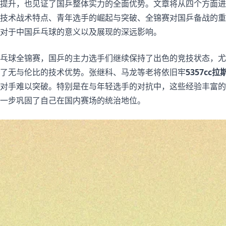
提升，也见证了国乒整体实力的全面优势。文章将从四个方面进
技术战术特点、青年选手的崛起与突破、全锦赛对国乒备战的重
对于中国乒乓球的意义以及展现的深远影响。
乓球全锦赛，国乒的主力选手们继续保持了出色的竞技状态，尤
了无与伦比的技术优势。张继科、马龙等老将依旧牢
5357cc
对手难以突破。特别是在与年轻选手的对抗中，这些经验丰富的
一步巩固了自己在国内赛场的统治地位。