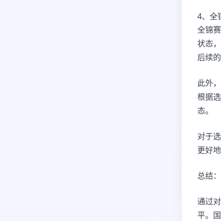
4、全
全锦赛
状态，
后续的
此外，
根据选
态。
对于选
更好地
总结：
通过对
平。国