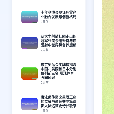
十年冬博会见证冰雪产
业融合发展与创新格局
2周前
从大学射箭社团走出的
冠军杜美余用坚持与热
爱射中世界舞台梦想新
2周前
东京奥运会奖牌榜揭晓
中国、美国和日本分别
位列前三名 展现体育
强国风采
2周前
魔法师传奇之星辰王座
的觉醒与命运交响篇暗
影大陆远征史诗长歌录
3周前