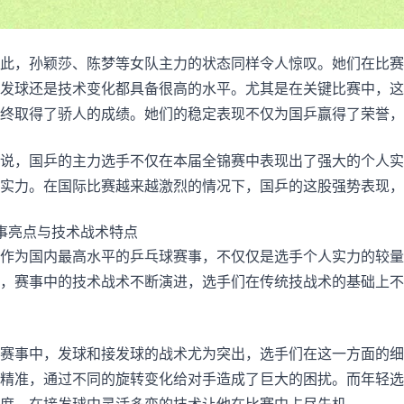
此，孙颖莎、陈梦等女队主力的状态同样令人惊叹。她们在比赛
发球还是技术变化都具备很高的水平。尤其是在关键比赛中，这
终取得了骄人的成绩。她们的稳定表现不仅为国乒赢得了荣誉，
说，国乒的主力选手不仅在本届全锦赛中表现出了强大的个人实
实力。在国际比赛越来越激烈的情况下，国乒的这股强势表现
事亮点与技术战术特点
作为国内最高水平的乒乓球赛事，不仅仅是选手个人实力的较量
，赛事中的技术战术不断演进，选手们在传统技战术的基础上不
赛事中，发球和接发球的战术尤为突出，选手们在这一方面的细
精准，通过不同的旋转变化给对手造成了巨大的困扰。而年轻选